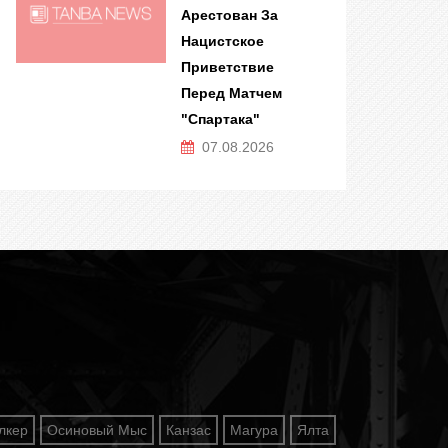
Арестован За
Нацистское
Приветствие
Перед Матчем
"Спартака"
07.08.2026
лкер
Осиновый Мыс
Канзас
Магура
Ялта