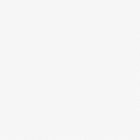
Профессо
предупре
уловках 
мошенник
07.08.2026