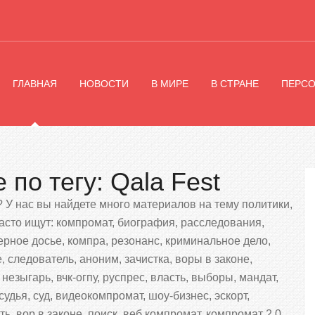
ГЛАВНАЯ
НОВОСТИ
В МИРЕ
В СТРАНЕ
ПЕРС
по тегу: Qala Fest
 У нас вы найдете много материалов на тему политики,
 часто ищут: компромат, биография, расследования,
черное досье, компра, резонанс, криминальное дело,
, следователь, аноним, зачистка, воры в законе,
 незыгарь, вчк-огпу, руспрес, власть, выборы, мандат,
 судья, суд, видеокомпромат, шоу-бизнес, эскорт,
ь, вор в законе, поиск, веб компромат, компромат 2.0,