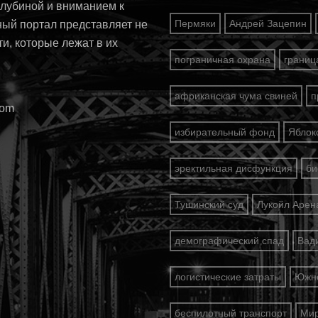
глубиной и вниманием к
Пермяки
Андрей Зацепин
ный портал представляет не
ти, которые лежат в их
пограничная охрана
границ
африканская чума свиней
п
com
избирательный фонд
Яблок
эректильная дисфункция
би
Тушинский суд
Лукойл Арен
демографический спад
Вад
логистические затраты
Южно
беспилотный транспорт
Ми