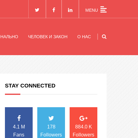
MENU
ОНАЛЬНО
ЧЕЛОВЕК И ЗАКОН
О НАС
STAY CONNECTED
4.1 M
178
884.0 K
Fans
Followers
Followers