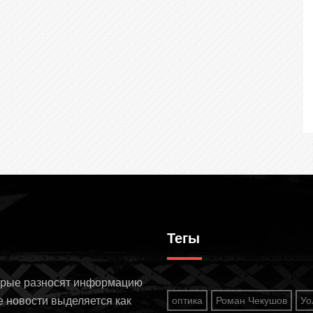
Тегы
торые разносят информацию
е новости выделяется как
оптика
Роман Чекушов
Уо