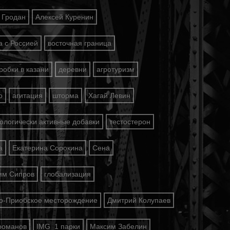
Гродан
Алексей Куренин
а с Россией
восточная граница
робки в казани
деревни
агротуризм
о
агитация
шторма
Хагай Левин
ологически активные добавки
тестостерон
а
Екатерина Сорокина
Сена
им Сипров
глобализация
-Приобское месторождение
Дмитрий Колупаев
романов
IMG_1 парки
Максим Забелин