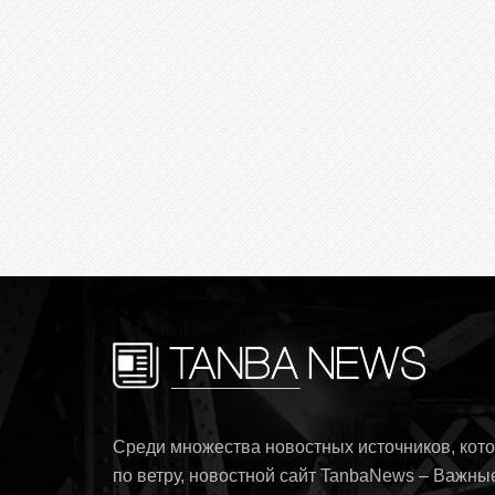
Среди множества новостных источников, ко
по ветру, новостной сайт TanbaNews – Важны