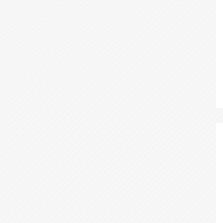
р Барматова
дила о главных
В Нижнекамске на два 
телефонных
ограничат движение су
ов
по Каме
07.08.2026