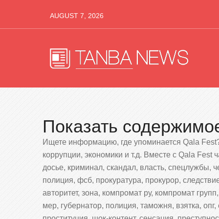
AUGUST 7, 2026
Показать содержимое 
Ищете информацию, где упоминается Qala Fest?
коррупции, экономики и т.д. Вместе с Qala Fest
досье, криминал, скандал, власть, спецлужбы, 
полиция, фсб, прокуратура, прокурор, следствие
авторитет, зона, компромат ру, компромат групп,
мер, губернатор, полиция, таможня, взятка, опг,
проституция, шок-контент, сенсация, преступност