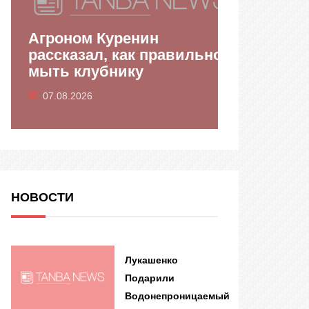
дня
Агроном Куренин
Сорокина
дов
рассказал, как правильно
воды в С
мыть клубнику
заплыва 
07.08.2026
07.08.2026
НОВОСТИ
Лукашенко
Подарили
Водонепроницаемый