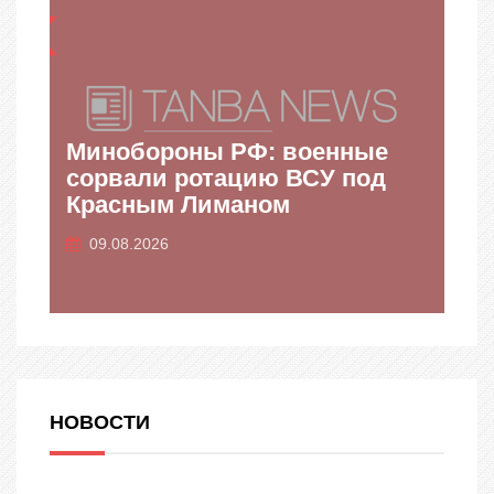
НО
ПЕРСОНАЛЬНО
Минобороны РФ: военные
сорвали ротацию ВСУ под
Ук
Красным Лиманом
за
09.08.2026
08
НОВОСТИ