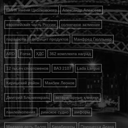
ГМИК имени Циолковского
Александр Алексеев
европейская часть России
солнечное затмение
парашюты
дефицит продуктов
Манфред Гюлльнер
ARD
Forsa
ХДС
362 комплекта наград
12 тысяч спортсменов
ВАЗ 2107
Lada Largus
Киришский район
Максим Леонов
Дмитрий Блюменкранц
ветеринарные клиники
панлейкопения
римское судно
амфоры
Мадзара-дель-Валло
Карабинеры
Принцесса Диана