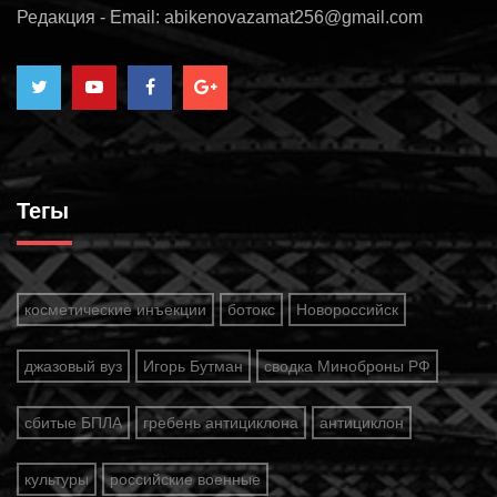
Редакция - Email: abikenovazamat256@gmail.com
Тегы
косметические инъекции
ботокс
Новороссийск
джазовый вуз
Игорь Бутман
сводка Миноброны РФ
сбитые БПЛА
гребень антициклона
антициклон
культуры
российские военные