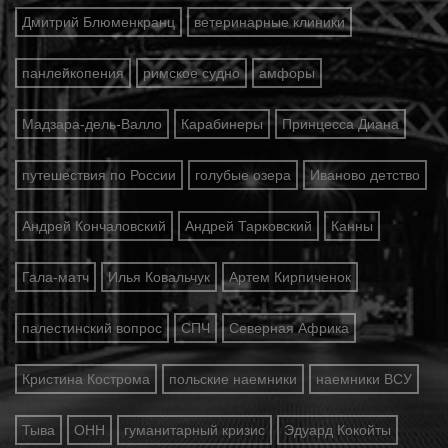
Дмитрий Блюменкранц
ветеринарные клиники
панлейкопения
римское судно
амфоры
Мадзара-дель-Валло
Карабинеры
Принцесса Диана
путешествия по России
голубые озера
Иваново детство
Андрей Кончаловский
Андрей Тарковский
Канны
Гала-матч
Илья Ковальчук
Артем Кирпиченок
палестинский вопрос
СПЧ
Северная Африка
Кристина Кострома
польские наемники
наемники ВСУ
Тыва
ОНН
гуманитарный кризис
Эдуард Кокойты