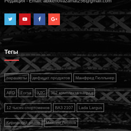
Редакция - Email: abikenovazamat256@gmail.com
Тегы
парашюты
дефицит продуктов
Манфред Гюлльнер
ARD
Forsa
ХДС
362 комплекта наград
12 тысяч спортсменов
ВАЗ 2107
Lada Largus
Киришский район
Максим Леонов