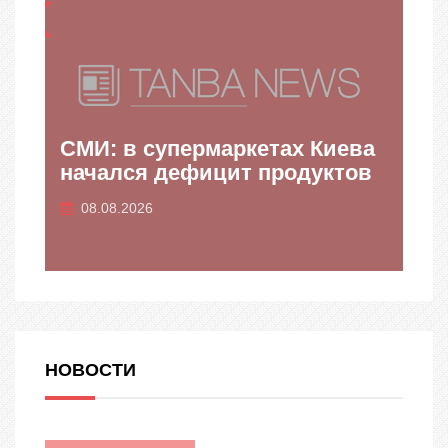
НО
ПЕРСОНАЛЬНО
овали
Ми
в в
СМИ: в супермаркетах Киева
уп
начался дефицит продуктов
ук
08.08.2026
08
НОВОСТИ