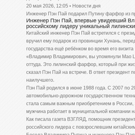
20 мая 2026, 12:05 • Новости дня
Инженер Пэн Пай подарил Путину фарфор из п
Инженер Пэн Пай, впервые увидевший Вла
российскому лидеру уникальный лилински
Китайский инженер Пэн Пай встретился с през
вручил ему подарок из провинции Хунань, пер
государства ещё ребёнком во время его визита 
«Владимир Владимирович, вы упомянули Мао Цз
оттуда. Это лилинский фарфор, который при жиз
сказал Пэн Пай на встрече. В ответ президент 
наилучшего.
Пэн Пай родился в июне 1988 года. С 2007 по 
автомобильно-дорожном государственном техни
стала самым важным приобретением в России, 
мужчина работает в муниципальной компании н
Как писала газета ВЗГЛЯД, помощник президе
российского лидера с повзрослевшим китайски
Беседа Владимира Путина и инженера Пэн Пая 