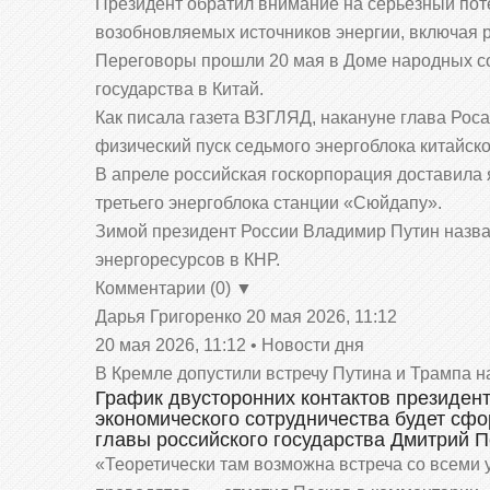
Президент обратил внимание на серьёзный пот
возобновляемых источников энергии, включая 
Переговоры прошли 20 мая в Доме народных со
государства в Китай.
Как писала газета ВЗГЛЯД, накануне глава Ро
физический пуск седьмого энергоблока китайск
В апреле российская госкорпорация доставила 
третьего энергоблока станции «Сюйдапу».
Зимой президент России Владимир Путин назва
энергоресурсов в КНР.
Комментарии (0) ▼
Дарья Григоренко
20 мая 2026, 11:12
20 мая 2026, 11:12 • Новости дня
В Кремле допустили встречу Путина и Трампа 
График двусторонних контактов президент
экономического сотрудничества будет сфо
главы российского государства Дмитрий П
«Теоретически там возможна встреча со всеми у