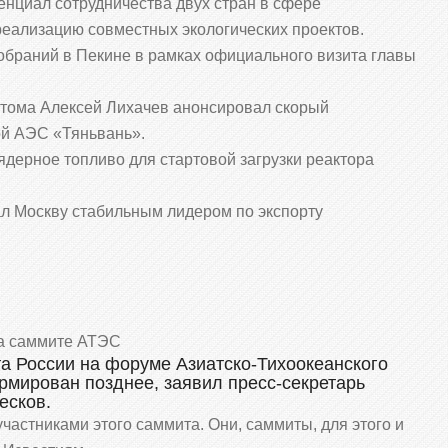
енциал сотрудничества двух стран в сфере
реализацию совместных экологических проектов.
браний в Пекине в рамках официального визита главы
сатома Алексей Лихачев анонсировал скорый
ой АЭС «Тяньвань».
ядерное топливо для стартовой загрузки реактора
л Москву стабильным лидером по экспорту
на саммите АТЭС
а России на форуме Азиатско-Тихоокеанского
рмирован позднее, заявил пресс-секретарь
есков.
частниками этого саммита. Они, саммиты, для этого и