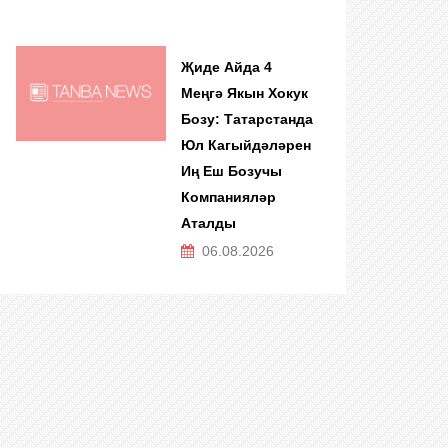
Җиде Айда 4
Меңгә Якын Хокук
Бозу: Татарстанда
Юл Кагыйдәләрен
Иң Еш Бозучы
Компанияләр
Аталды
06.08.2026