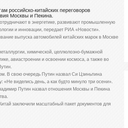
рю кабачки
гам российско-китайских переговоров
к – домашние
Utair разыграет 90 тыс.
вия Москвы и Пекина.
обавку каждый
миль на путешествия в
 сотрудничают в энергетике, развивают промышленную
бархатный сезон
ологии и инновации, передает РИА «Новости».
вание выпуска автомобилей китайских марок в Москве
06.08.2026
еталлургии, химической, целлюлозно-бумажной
ке, авиастроении и освоении космоса, а также во
Путин.
ом. В свою очередь Путин назвал Си Цзиньпина
: «Не виделись день, а как будто минуло три осени».
Владимир Путин назвал отношения Москвы и Пекина
тва.
 Китай заключили масштабный пакет документов для