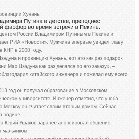
ровинции Хунань
димира Путина в детстве, преподнес
й фарфор во время встречи в Пекине.
идентом России Владимиром Путиным в Пекине и
едает РИА «Новости». Мужчина впервые увидел главу
в КНР в 2000 году.
эдуна и провинцию Хунань, вот это как раз подарок
ни Мао Цзэдуна как раз делался по его заказу», –
поблагодарил китайского инженера и пожелал ему всего
2013 год он получал образование в Московском
ческом университете. Инженер отметил, что учеба
а Москву он считает своим вторым домом. Сейчас
а родине.
нта Юрий Ушаков заранее анонсировал общение
м мальчиком.
состоялась в пекинской резиденции Дяоюйтай.