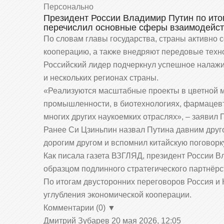
Персонально
Теперь жа
Президент России Владимир Путин по ито
только та
перечислил основные сферы взаимодейст
просят д
По словам главы государства, страны активно
раз
кооперацию, а также внедряют передовые техн
Российский лидер подчеркнул успешное налажи
06.08.2026
и нескольких регионах страны.
«Реализуются масштабные проекты в цветной м
промышленности, в биотехнологиях, фармацевти
многих других наукоемких отраслях», – заявил 
Ранее Си Цзиньпин назвал Путина давним друг
дорогим другом и вспомнил китайскую поговорку
Как писала газета ВЗГЛЯД, президент России 
образцом подлинного стратегического партнёрс
По итогам двусторонних переговоров Россия и
углубления экономической кооперации.
Комментарии (0) ▼
Дмитрий Зубарев
20 мая 2026, 12:05