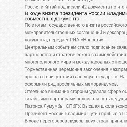
Россия и Китай подписали 42 документа по итог
В ходе визита президента России Владими
совместных документа.
По итогам государственного визита российског
межправительственных соглашений и декларац
документа, передает РИА «Новости».
Центральным событием стало подписание зая
партнёрства и стратегического взаимодействия
многополярного мира и международных отноше
Торжественная церемония заключения межпра
прошла в присутствии глав двух государств. Н
оформили ряд профильных меморандумов.
Отдельное внимание стороны уделили сфере об
китайскими партнёрами подписали пять ведущих
Патриса Лумумбы, СПбГУ, Высшая школа эконом
Президент России Владимир Путин прибыл в Пе
В ходе переговоров лидеры двух стран принял