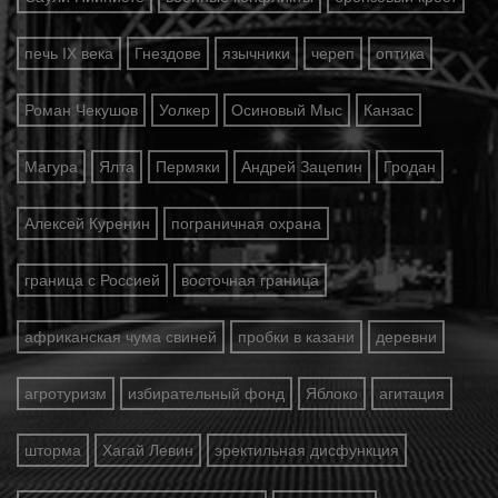
печь IX века
Гнездове
язычники
череп
оптика
Роман Чекушов
Уолкер
Осиновый Мыс
Канзас
Магура
Ялта
Пермяки
Андрей Зацепин
Гродан
Алексей Куренин
пограничная охрана
граница с Россией
восточная граница
африканская чума свиней
пробки в казани
деревни
агротуризм
избирательный фонд
Яблоко
агитация
шторма
Хагай Левин
эректильная дисфункция