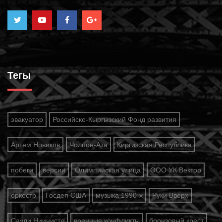
Тегы
эвакуатор
Российско-Кыргызский Фонд развития
Артем Новиков
Чолпон-Ата
Киргизская Республика
побеги
версии
Олимпийская улица
ООО УК Вектор
оркестр
Госдеп США
музыка 1990-х
Руки Вверх
Саули Ниинисте
военные конфликты
бронзовый крест