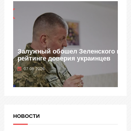
НО
ПЕРСОНАЛЬНО
Залужный обошел Зеленского в
Аг
рейтинге доверия украинцев
пр
07.08.2026
07
НОВОСТИ