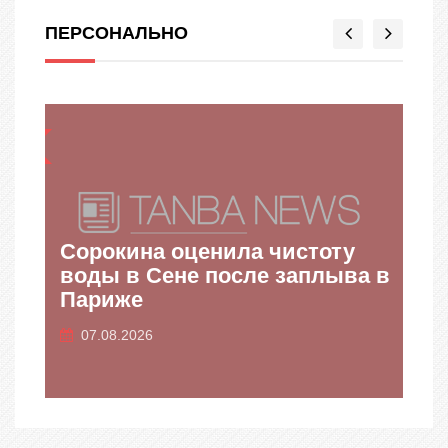
ПЕРСОНАЛЬНО
НО
ПЕРСОНАЛЬНО
Пр
Сорокина оценила чистоту
пр
 на
воды в Сене после заплыва в
ул
ей
Париже
мо
07.08.2026
07