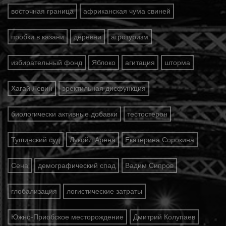
восточная граница
африканская чума свиней
пробки в казани
деревни
агротуризм
избирательный фонд
Яблоко
агитация
шторма
Хагай Левин
эректильная дисфункция
биологически активные добавки
тестостерон
Тушинский суд
Лукойл Арена
Екатерина Сорокина
Сена
демографический спад
Вадим Сипров
глобализация
логистические затраты
Южно-Приобское месторождение
Дмитрий Колупаев