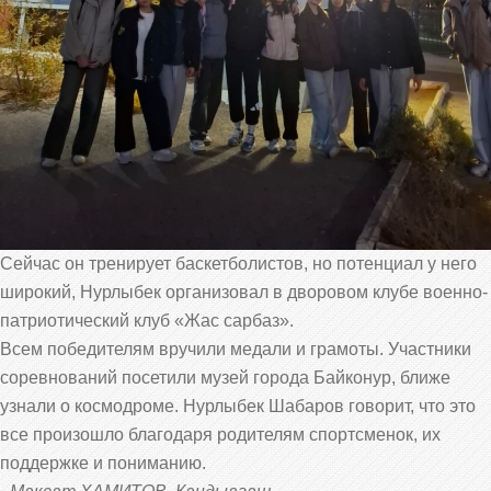
Сейчас он тренирует баскетболистов, но потенциал у него
широкий, Нурлыбек организовал в дворовом клубе военно-
патриотический клуб «Жас сарбаз».
Всем победителям вручили медали и грамоты. Участники
соревнований посетили музей города Байконур, ближе
узнали о космодроме. Нурлыбек Шабаров говорит, что это
все произошло благодаря родителям спортсменок, их
поддержке и пониманию.