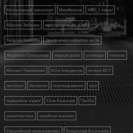
беспилотный транспорт
Мироманов
IMG_1 парки
Максим Забелин
восстановление руки
Георгий Назарян
Центр микрохирургии кисти
Людмила Сухорукова
жирная рыба
углеводы
глюкоза
Михаил Тимошенко
Апти Алаудинов
потери ВСУ
автобокс
багажник
опрокидывание
груз
задержали парня
Сати Казанова
ТикТок
ринопластика
ограбили магазин
Евразийский межправсовет
Владислав Богатырёв