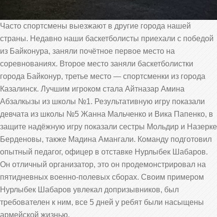
Часто спортсмены выезжают в другие города нашей
страны. Недавно наши баскетболисты приехали с победой
из Байконура, заняли почётное первое место на
соревнованиях. Второе место заняли баскетболистки
города Байконур, третье место — спортсменки из города
Казалинск. Лучшим игроком стала Айтназар Амина
Абзалкызы из школы №1. Результативную игру показали
девчата из школы №5 Жанна Мальченко и Вика Папенко, в
защите надёжную игру показали сестры Мольдир и Назерке
Берденовы, также Мадина Амангали. Команду подготовил
опытный педагог, офицер в отставке Нурлыбек Шабаров.
Он отличный организатор, это он продемонстрировал на
пятидневных военно-полевых сборах. Своим примером
Нурлыбек Шабаров увлекал допризывников, был
требователен к ним, все 5 дней у ребят были насыщены
армейской жизнью.